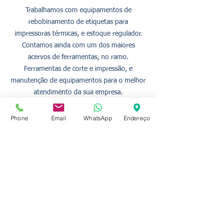
Trabalhamos com equipamentos de
rebobinamento de etiquetas para
impressoras térmicas, e estoque regulador.
Contamos ainda com um dos maiores
acervos de ferramentas, no ramo.
Ferramentas de corte e impressão, e
manutenção de equipamentos para o melhor
atendimento da sua empresa.
Englobando a nossa área de produção fabril,
área de estocagem, as dependências
Phone
Email
WhatsApp
Endereço
administrativas, almoxarifado e expedição,
temos em resultância, organizado sistema de
produção e armazenamento para atender o
nossos clientes com excelência.
TRABALHAMOS COM AS MELHORES
MATÉRIAS PRIMAS DISPONÍVEIS NO
MERCADO, EVITANDO DESPERDÍCIOS E